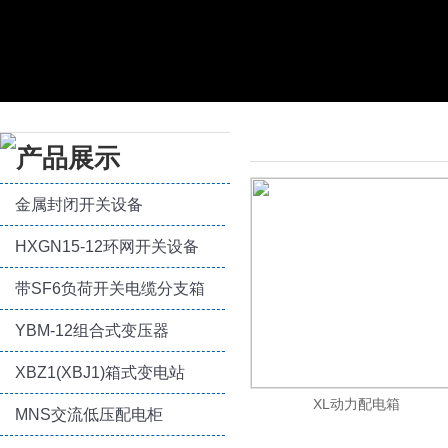
产品展示
金属封闭开关设备
HXGN15-12环网开关设备
带SF6负荷开关电缆分支箱
YBM-12组合式变压器
XBZ1(XBJ1)箱式变电站
XL动力配电箱
MNS交流低压配电柜