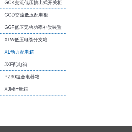
GCK交流低压抽出式开关柜
GGD交流低压配电柜
GGF低压无功功率补尝装置
XLW低压电缆分支箱
XL动力配电箱
JXF配电箱
PZ30组合电器箱
XJM计量箱