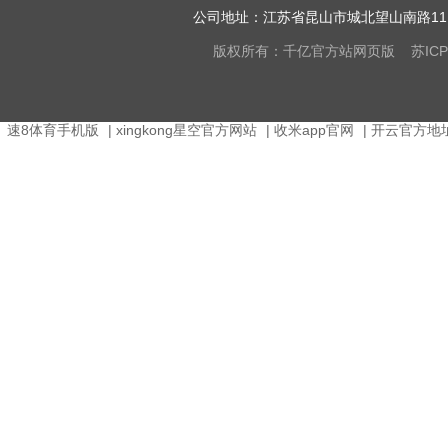
公司地址：江苏省昆山市城北望山南路111号 电
版权所有：千亿官方站网页版
苏ICP
速8体育手机版
|
xingkong星空官方网站
|
收米app官网
|
开云官方地