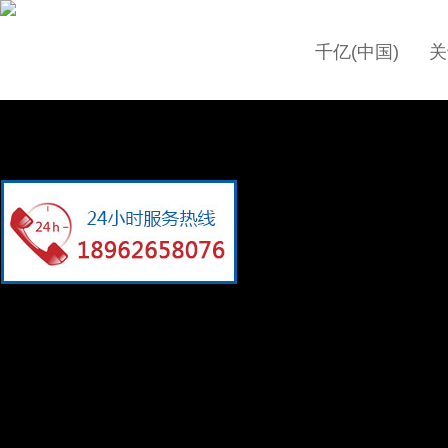
千亿(中国)
关