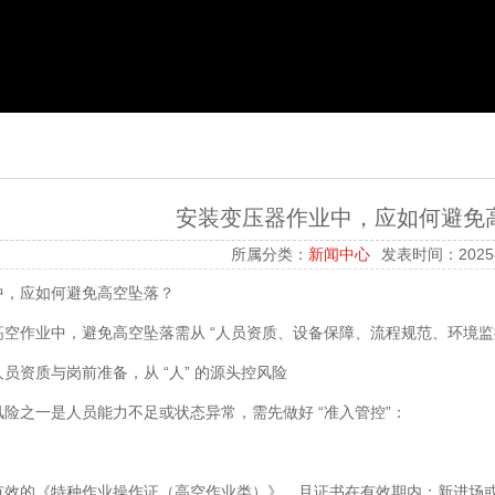
安装变压器作业中，应如何避免
所属分类：
新闻中心
发表时间：2025-
中，应如何避免高空坠落？
空作业中，避免高空坠落需从 “人员资质、设备保障、流程规范、环境监
员资质与岗前准备，从 “人” 的源头控风险
险之一是人员能力不足或状态异常，需先做好 “准入管控”：
有效的《特种作业操作证（高空作业类）》，且证书在有效期内；新进场