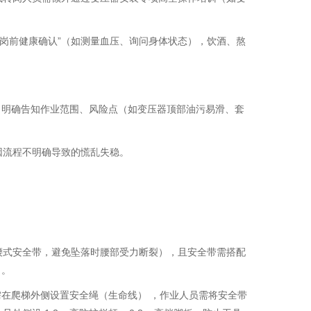
“岗前健康确认”（如测量血压、询问身体状态），饮酒、熬
，明确告知作业范围、风险点（如变压器顶部油污易滑、套
因流程不明确导致的慌乱失稳。
腰式安全带，避免坠落时腰部受力断裂），且安全带需搭配
）。
需在爬梯外侧设置安全绳（生命线） ，作业人员需将安全带