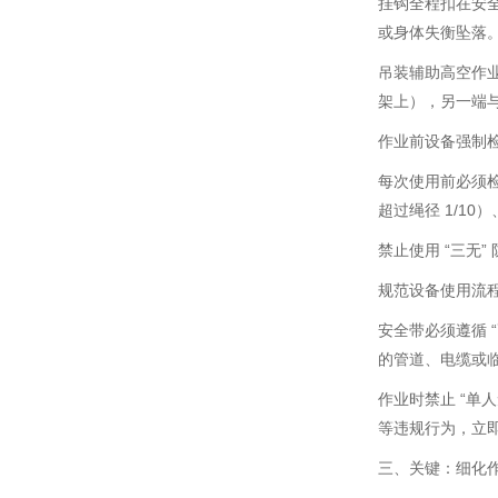
挂钩全程扣在安全
或身体失衡坠落
吊装辅助高空作
架上），另一端与
作业前设备强制
每次使用前必须
超过绳径 1/1
禁止使用 “三无
规范设备使用流
安全带必须遵循 
的管道、电缆或
作业时禁止 “单
等违规行为，立
三、关键：细化作