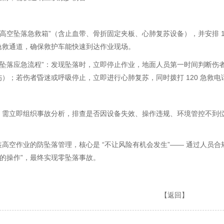
“高空坠落急救箱”（含止血带、骨折固定夹板、心肺复苏设备），并安排 
急救通道，确保救护车能快速到达作业现场。
高空坠落应急流程”：发现坠落时，立即停止作业，地面人员第一时间判断
）；若伤者昏迷或呼吸停止，立即进行心肺复苏，同时拨打 120 急救电
，需立即组织事故分析，排查是否因设备失效、操作违规、环境管控不到
。
高空作业的防坠落管理，核心是 “不让风险有机会发生”—— 通过人员合规
控的操作”，最终实现零坠落事故。
【
返回
】