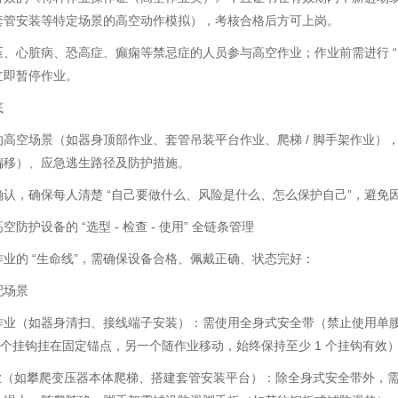
套管安装等特定场景的高空动作模拟），考核合格后方可上岗。
压、心脏病、恐高症、癫痫等禁忌症的人员参与高空作业；作业前需进行 
立即暂停作业。
底
的高空场景（如器身顶部作业、套管吊装平台作业、爬梯 / 脚手架作业）
偏移）、应急逃生路径及防护措施。
认，确保每人清楚 “自己要做什么、风险是什么、怎么保护自己”，避免
防护设备的 “选型 - 检查 - 使用” 全链条管理
业的 “生命线”，需确保设备合格、佩戴正确、状态完好：
配场景
作业（如器身清扫、接线端子安装）：需使用全身式安全带（禁止使用单
一个挂钩挂在固定锚点，另一个随作业移动，始终保持至少 1 个挂钩有效
作业（如攀爬变压器本体爬梯、搭建套管安装平台）：除全身式安全带外，