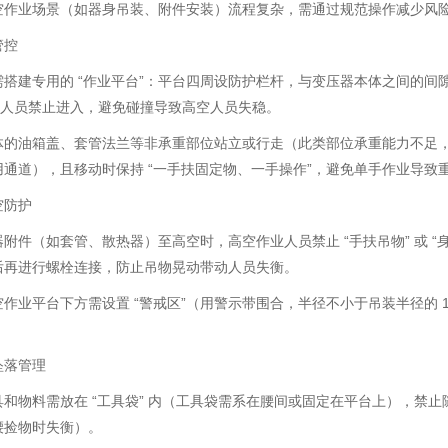
空作业场景（如器身吊装、附件安装）流程复杂，需通过规范操作减少风
管控
搭建专用的 “作业平台”：平台四周设防护栏杆，与变压器本体之间的间隙
业人员禁止进入，避免碰撞导致高空人员失稳。
体的油箱盖、套管法兰等非承重部位站立或行走（此类部位承重能力不足
通道），且移动时保持 “一手扶固定物、一手操作”，避免单手作业导致
空防护
附件（如套管、散热器）至高空时，高空作业人员禁止 “手扶吊物” 或 
后再进行螺栓连接，防止吊物晃动带动人员失衡。
作业平台下方需设置 “警戒区”（用警示带围合，半径不小于吊装半径的 
。
坠落管理
和物料需放在 “工具袋” 内（工具袋需系在腰间或固定在平台上），禁
腰捡物时失衡）。