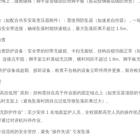
绳上，随爬随移；脚手架需铺设防滑脚手板（如花纹钢板或铺防滑垫），且外侧设
。
业（如配合吊车安装变压器附件）：需使用防坠器（如速差自控器），一
安全带连接，确保坠落时能快速锁止，最大坠落距离不超过 1.5m。
检查
检查防护设备：安全带的织带无破损、卡扣无裂纹、挂钩自锁功能正常（
0）、连接点牢固；脚手架立杆基础无沉降、横杆间距不超过 1.8m、脚手板无
” 防护设备或超期、损坏设备，检查不合格的设备立即停用并更换，留存检
程
“高挂低用” 原则：挂钩需挂在高于作业面的固定锚点上（如变压器顶部
临时支架上（避免坠落时因挂点过低导致坠落距离过大）。
人无防护作业”：至少安排 1 名地面监护人员，全程观察高空人员的操作
即通过对讲机叫停作业。
业流程的安全管控，避免 “操作失误” 引发坠落