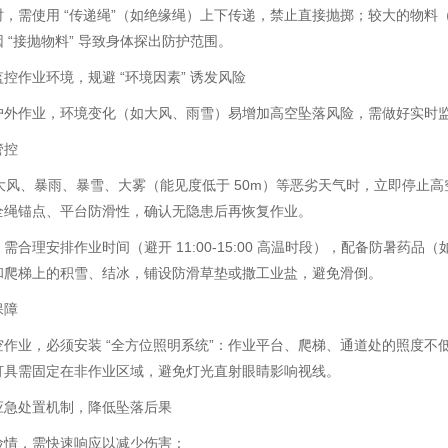
时，需使用 “传递绳”（如绝缘绳）上下传递，禁止直接抛掷；较大的物
 “接抛物料” 导致身体探出防护范围。
控作业环境，规避 “环境因素” 诱发风险
户外作业，环境变化（如大风、雨雪）易增加高空坠落风险，需做好实时
管控
上大风、暴雨、暴雪、大雾（能见度低于 50m）等恶劣天气时，立即停
全绳锚点、平台防滑性，确认无隐患后再恢复作业。
需合理安排作业时间（避开 11:00-15:00 高温时段），配备防暑
和爬梯上的积雪、结冰，铺设防滑草垫或撒工业盐，避免滑倒。
保障
作业，必须安装 “全方位照明系统”：作业平台、爬梯、通道处的照度不低
灯具需固定在非作业区域，避免灯光直射眼睛影响视线。
应急处置机制，降低坠落后果
险情，需快速响应以减少伤害：