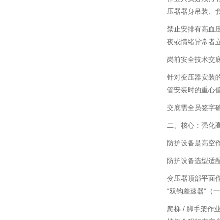
压器器身吊装、
禁止安排有高血
夜或情绪异常者
岗前安全技术交
针对变压器安装
管安装时的重心
交底需全员签字确
二、核心：强化高空
防护设备是高空作
防护设备选型适
变压器顶部平面
“双钩差速器”（
爬梯 / 脚手架