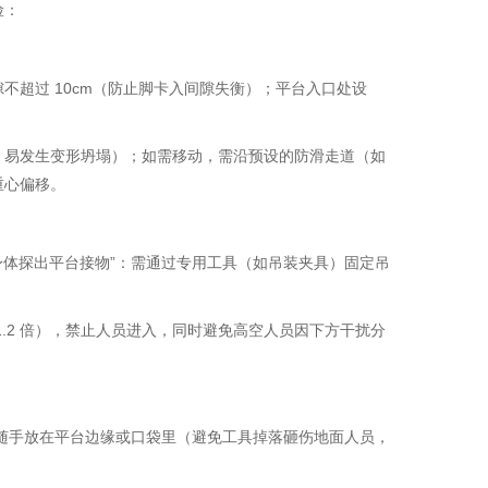
险：
不超过 10cm（防止脚卡入间隙失衡）；平台入口处设
，易发生变形坍塌）；如需移动，需沿预设的防滑走道（如
重心偏移。
“身体探出平台接物”：需通过专用工具（如吊装夹具）固定吊
1.2 倍），禁止人员进入，同时避免高空人员因下方干扰分
止随手放在平台边缘或口袋里（避免工具掉落砸伤地面人员，