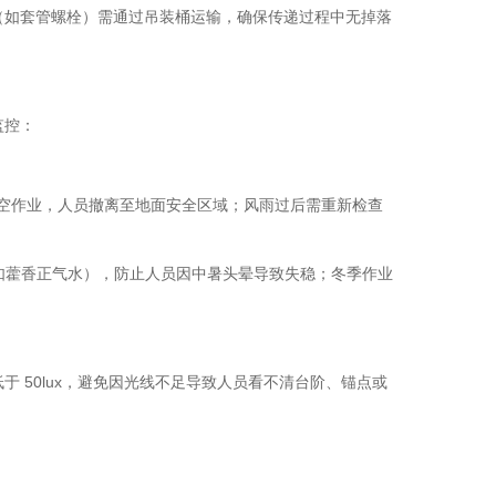
料（如套管螺栓）需通过吊装桶运输，确保传递过程中无掉落
监控：
止高空作业，人员撤离至地面安全区域；风雨过后需重新检查
药品（如藿香正气水），防止人员因中暑头晕导致失稳；冬季作业
于 50lux，避免因光线不足导致人员看不清台阶、锚点或