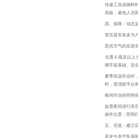
传递工具或物料
风险，避免人员因
四、保障：动态监
变压器安装多为
恶劣天气的应急
当遇 6 级及以
脚手架基础、安
夏季高温作业时，
时，需清除平台
夜间作业的照明
如需夜间进行高空
操作位置；照明
五、兜底：建立
若发生高空坠落