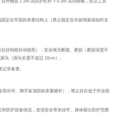
 1.2m 高防护栏杆 + 0.3m 高挡脚板，防止工具
端固定在牢固的承重结构上（禁止固定在吊装绳索或临时支
轻拉挂钩能自动锁死）；安全绳无断股、磨损（磨损深度不
探头（探头长度不超过 15cm）。
查记录备查。
的专用吊环、脚手架顶部的承重横杆），禁止挂在低于作业面
状态和防护设备情况，发现安全带未挂牢、身体探出防护范围